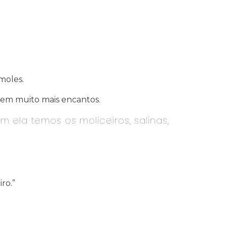
moles.
 tem muito mais encantos.
m ela temos os moliceiros, salinas,
ro.”