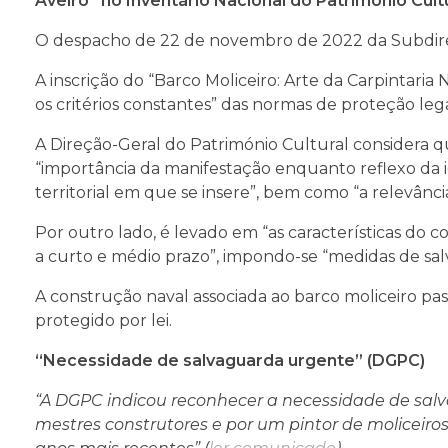
Aveiro” no Inventário Nacional do Património Cult
O despacho de 22 de novembro de 2022 da Subdireto
A inscrição do “Barco Moliceiro: Arte da Carpintaria
os critérios constantes” das normas de proteção lega
A Direção-Geral do Património Cultural considera
“importância da manifestação enquanto reflexo da id
territorial em que se insere”, bem como “a relevânci
Por outro lado, é levado em “as características do 
a curto e médio prazo”, impondo-se “medidas de sal
A construção naval associada ao barco moliceiro pass
protegido por lei.
“Necessidade de salvaguarda urgente” (DGPC)
“A DGPC indicou reconhecer a necessidade de salv
mestres construtores e por um pintor de moliceiros