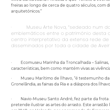
freiras ao longo de cerca de quatro séculos, com di
arquitetónicos.”
· Museu Arte Nova, “sedeado num dos
emblemáticos entre o património desta co
centro interpretativo da extensa rede de
disseminados por toda a cidade de Aveir
· Ecomuseu Marinha da Troncalhada – Salinas, “mo
características, bem como mantém vivas as vivências
· Museu Marítimo de Ílhavo, “é testemunho da for
Gronelândia, as fainas da Ria e a diáspora dos Ílhav
· Navio-Museu Santo André, fez parte da frota
pretende ilustrar as artes do arrasto. Este arrastão 