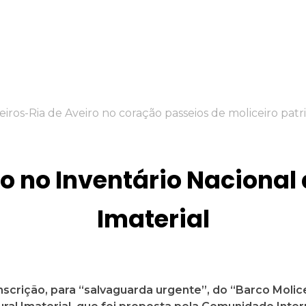
to no Inventário Nacional
Imaterial
inscrição, para “salvaguarda urgente”, do “Barco Molic