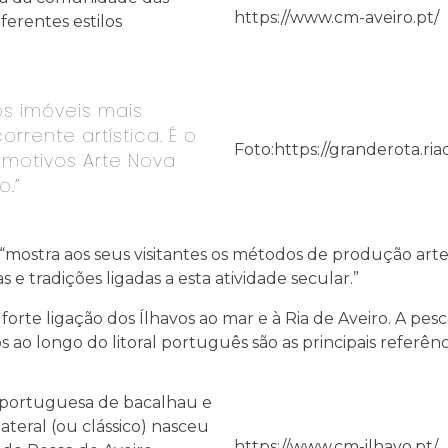
https://www.cm-aveiro.pt/
ferentes estilos
 imóveis mais
rrente artística. É o
Foto:https://granderota.ria
 motivos Arte Nova
o.”
stra aos seus visitantes os métodos de produção artesan
 e tradições ligadas a esta atividade secular.”
te ligação dos Ílhavos ao mar e à Ria de Aveiro. A pes
os ao longo do litoral português são as principais referên
 portuguesa de bacalhau e
lateral (ou clássico) nasceu
https://www.cm-ilhavo.pt/