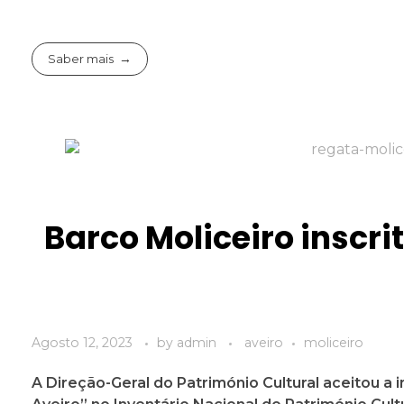
Saber mais
Barco Moliceiro inscri
Agosto 12, 2023
by
admin
aveiro
moliceiro
A Direção-Geral do Património Cultural aceitou a 