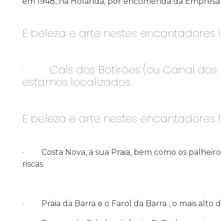
em 1948, na Holanda, por encomenda da Empresa 
E beleza e arte nestes encantadores l
· Cais dos Botirões (ou Canal dos B
estamos localizados
E beleza e arte nestes encantadores l
· Costa Nova, a sua Praia, bem como os palheiros 
riscas
· Praia da Barra e o Farol da Barra , o mais alto 