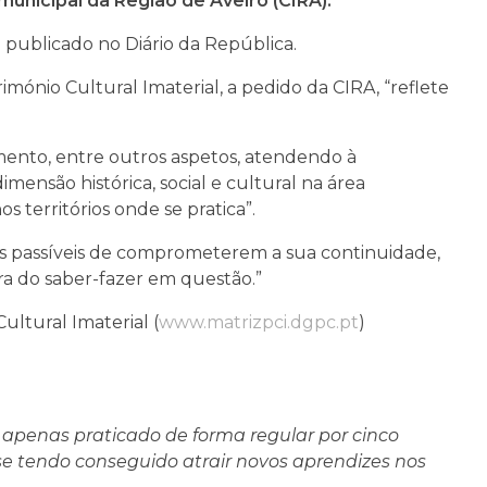
municipal da Região de Aveiro (CIRA).
publicado no Diário da República.
imónio Cultural Imaterial, a pedido da CIRA, “reflete
ento, entre outros aspetos, atendendo à
ensão histórica, social e cultural na área
 territórios onde se pratica”.
scos passíveis de comprometerem a sua continuidade,
ra do saber-fazer em questão.”
ultural Imaterial (
www.matrizpci.dgpc.pt
)
 apenas praticado de forma regular por cinco
 se tendo conseguido atrair novos aprendizes nos