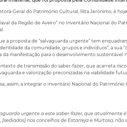
ural Imaterial, que foi proposta pela Comunidade Inter
ra-Geral do Património Cultural, Rita Jerónimo, é hoje 
 Naval da Região de Aveiro” no Inventário Nacional do Patr
l.
 que a proposta de “salvaguarda urgente” tem enquadram
entidade da comunidade, grupos e indivíduos”, a sua “dim
a da manifestação para o desenvolvimento sustentável nos
contexto de transmissão do saber-fazer, que acarreta ri
vaguarda e valorização preconizadas na viabilidade futu
a, assim, a integrar o Inventário Nacional do Património C
aguarda urgente a este saber-fazer, que atualmente é
, [sediados] nos concelhos de Estarreja e Murtosa, não