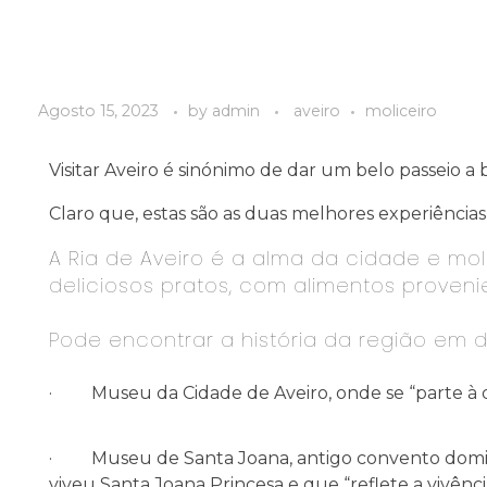
Agosto 15, 2023
by
admin
aveiro
moliceiro
Visitar Aveiro é sinónimo de dar um belo passeio a
Claro que, estas são as duas melhores experiência
A Ria de Aveiro é a alma da cidade e mold
deliciosos pratos, com alimentos proveni
Pode encontrar a história da região em 
· Museu da Cidade de Aveiro, onde se “parte à des
· Museu de Santa Joana, antigo convento domi
viveu Santa Joana Princesa e que “reflete a vivên