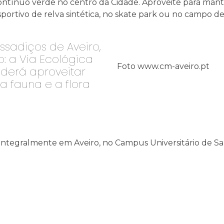
ntínuo verde no centro da Cidade. Aproveite para mante
tivo de relva sintética, no skate park ou no campo de té
sadiços de Aveiro,
: a Via Ecológica
Foto www.cm-aveiro.pt
derá aproveitar
 a fauna e a flora
 integralmente em Aveiro, no Campus Universitário de Sa
: