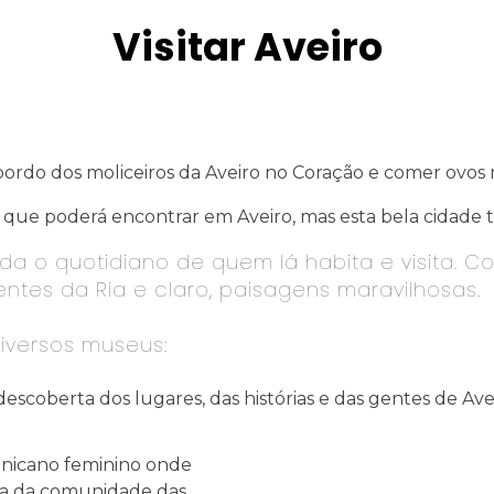
Visitar Aveiro
 bordo dos moliceiros da Aveiro no Coração e comer ovos 
s que poderá encontrar em Aveiro, mas esta bela cidade
a o quotidiano de quem lá habita e visita. Co
entes da Ria e claro, paisagens maravilhosas.
diversos museus:
coberta dos lugares, das histórias e das gentes de Avei
nicano feminino onde
cia da comunidade das