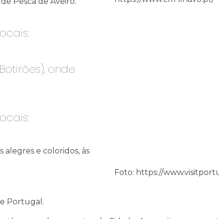
de Pesca de Aveiro.
ocais:
otirões), onde
ocais:
alegres e coloridos, às
Foto: https://www.visitpor
de Portugal.