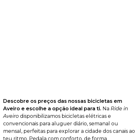
1h
6€
6€
15€
2h
8€
10€
20€
4h
10€
12€
25€
6h
12€
15€
30€
8h
15€
18€
35€
Descobre os preços das nossas bicicletas em
Aveiro e escolhe a opção ideal para ti.
Na
Ride in
Aveiro
disponibilizamos bicicletas elétricas e
convencionais para aluguer diário, semanal ou
mensal, perfeitas para explorar a cidade dos canais ao
teu ritmo. Pedala com conforto, de forma